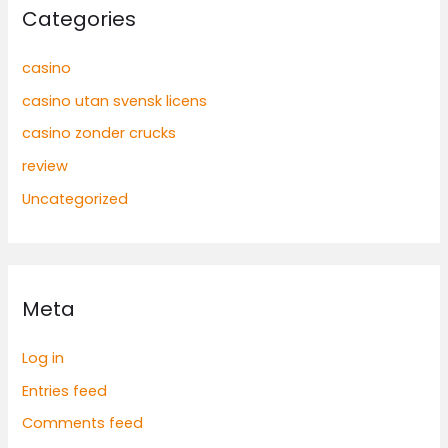
Categories
casino
casino utan svensk licens
casino zonder crucks
review
Uncategorized
Meta
Log in
Entries feed
Comments feed