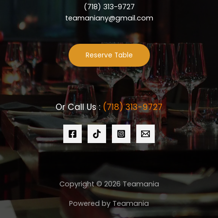
(718) 313-9727
teamaniany@gmail.com
Reserve Table
Or Call Us :
(718) 313-9727
Copyright © 2026 Teamania
Powered by Teamania