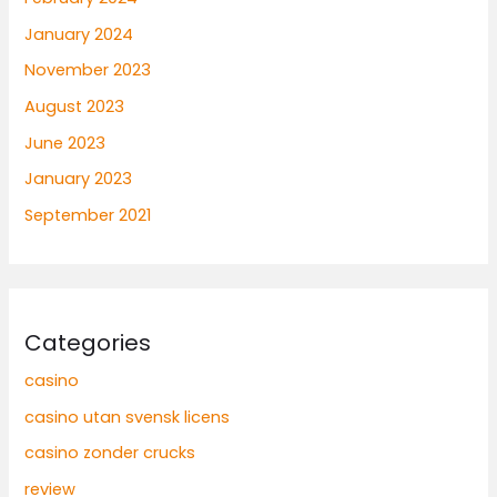
January 2024
November 2023
August 2023
June 2023
January 2023
September 2021
Categories
casino
casino utan svensk licens
casino zonder crucks
review