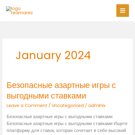
Skip
Mai
to
Men
content
January 2024
Безопасные азартные игры с
Безопасные
азартные
выгодными ставками
игры
с
Leave a Comment
/
Uncategorized
/
admlnlx
выгодными
Безопасные азартные игры с выгодными ставками
ставками
Безопасные азартные игры с выгодными ставками Ищете
платформу для ставок, которая сочетает в себе высокий