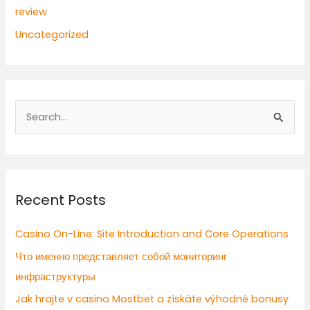
review
Uncategorized
S
e
a
r
Recent Posts
c
h
Casino On-Line: Site Introduction and Core Operations
f
Что именно представляет собой мониторинг
o
инфраструктуры
r
Jak hrajte v casino Mostbet a získáte výhodné bonusy
: