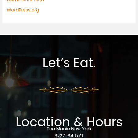
WordPress.org
Let’s Eat.
Location & Hours
Tea Mania New York
8227 164th St