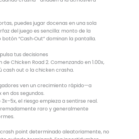
ortas, puedes jugar docenas en una sola
rfaz del juego es sencilla: monto de la
lo botón “Cash‑Out” dominan la pantalla.
mpulsa tus decisiones
azón de Chicken Road 2. Comenzando en 1.00x,
 cash out o la chicken crasha.
 jugadores ven un crecimiento rápido—a
x en dos segundos.
3x–5x, el riesgo empieza a sentirse real.
extremadamente raro y generalmente
rmes.
 crash point determinado aleatoriamente, no