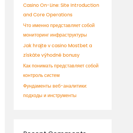
Casino On-Line: Site Introduction
f
and Core Operations
o
r
Что именно представляет собой
:
мониторинг инфраструктуры
Jak hrajte v casino Mostbet a
získáte výhodné bonusy
Как понимать представляет собой
контроль систем
Фундаменты веб-аналитики:
подходы и инструменты