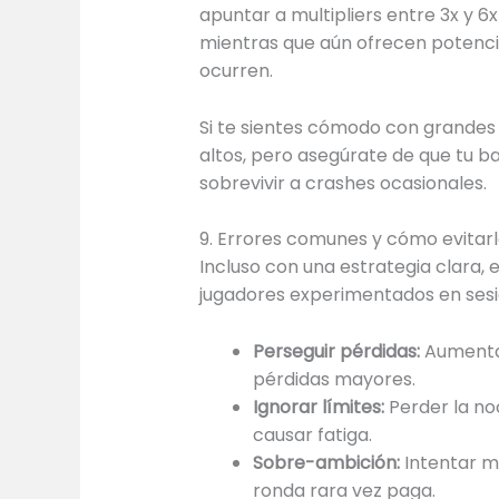
apuntar a multipliers entre 3x y 6
mientras que aún ofrecen potencia
ocurren.
Si te sientes cómodo con grandes 
altos, pero asegúrate de que tu b
sobrevivir a crashes ocasionales.
9. Errores comunes y cómo evitar
Incluso con una estrategia clara,
jugadores experimentados en sesi
Perseguir pérdidas:
Aumentar
pérdidas mayores.
Ignorar límites:
Perder la no
causar fatiga.
Sobre-ambición:
Intentar m
ronda rara vez paga.