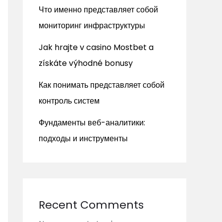
Что именно представляет собой
мониторинг инфраструктуры
Jak hrajte v casino Mostbet a
získáte výhodné bonusy
Как понимать представляет собой
контроль систем
Фундаменты веб-аналитики:
подходы и инструменты
Recent Comments