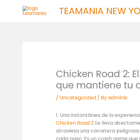
Skip
TEAMANIA NEW Y
to
content
Chicken Road 2: E
que mantiene tu d
/
Uncategorized
/ By
admlnlx
1. Una instantánea de la experien
Chicken Road 2
te lleva directam
atraviesa una carretera peligrosa
cada paso. Es un crash game que 