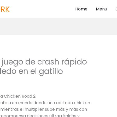
ORK
Home
Menu
l juego de crash rápido
edo en el gatillo
cia Chicken Road 2
ente a un mundo donde una cartoon chicken
 mientras el multiplier sube más y más con
recompensa decisiones ultrarrápidas y