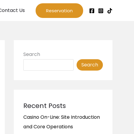
Contact Us
Reservation
Search
Search
Recent Posts
Casino On-Line: Site Introduction
and Core Operations