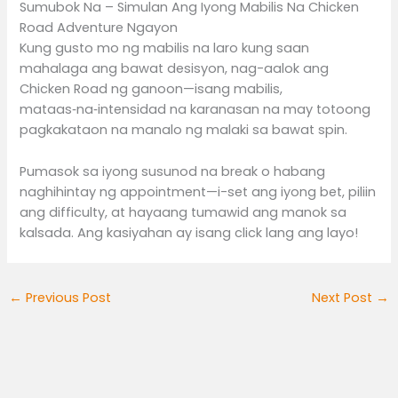
Sumubok Na – Simulan Ang Iyong Mabilis Na Chicken
Road Adventure Ngayon
Kung gusto mo ng mabilis na laro kung saan
mahalaga ang bawat desisyon, nag-aalok ang
Chicken Road ng ganoon—isang mabilis,
mataas‑na‑intensidad na karanasan na may totoong
pagkakataon na manalo ng malaki sa bawat spin.
Pumasok sa iyong susunod na break o habang
naghihintay ng appointment—i-set ang iyong bet, piliin
ang difficulty, at hayaang tumawid ang manok sa
kalsada. Ang kasiyahan ay isang click lang ang layo!
←
Previous Post
Next Post
→