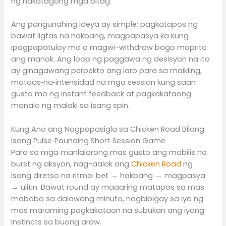
ng nakatagong mga bitag.
Ang pangunahing ideya ay simple: pagkatapos ng
bawat ligtas na hakbang, magpapasya ka kung
ipagpapatuloy mo o magwi-withdraw bago maprito
ang manok. Ang loop ng paggawa ng desisyon na ito
ay ginagawang perpekto ang laro para sa maikling,
mataas‑na‑intensidad na mga session kung saan
gusto mo ng instant feedback at pagkakataong
manalo ng malaki sa isang spin.
Kung Ano ang Nagpapasigla sa Chicken Road Bilang
Isang Pulse‑Pounding Short‑Session Game
Para sa mga manlalarong mas gusto ang mabilis na
burst ng aksyon, nag-aalok ang
Chicken Road
ng
isang diretso na ritmo: bet → hakbang → magpasya
→ ulitin. Bawat round ay maaaring matapos sa mas
mababa sa dalawang minuto, nagbibigay sa iyo ng
mas maraming pagkakataon na subukan ang iyong
instincts sa buong araw.