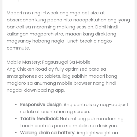
Maaari mo ring i-tweak ang mga bet size at
obserbahan kung paano nito naaapektuhan ang iyong
bankroll sa maraming maikling session. Dahil hindi
kailangan magparehistro, maaari kang direktang
magsanay habang nagla-lunch break o nagko-
commute.
Mobile Mastery: Pagsusugal Sa Mobile
Ang Chicken Road ay fully optimized para sa
smartphones at tablets, ibig sabihin maaari kang
maglaro sa anumang mobile browser nang hindi
nagda-download ng app.
Responsive design:
Ang controls ay nag-aadjust
sa laki at orientation ng screen.
Tactile feedback:
Natural ang pakiramdam ng
touch controls para sa mabilis na desisyon.
Walang drain sa battery:
Ang lightweight na