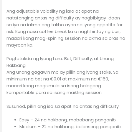
Ang adjustable volatility ng laro at apat na
natatanging antas ng difficulty ay nagbibigay-daan
sa iyo na iakma ang takbo ayon sa iyong appetite for
risk. Kung nasa coffee break ka o naghihintay ng bus,
maaari kang mag-spin ng session na akma sa oras na
mayroon ka.
Pagtatakda ng Iyong Laro: Bet, Difficulty, at Unang
Hakbang
Ang unang gagawin mo ay piliin ang iyong stake. Sa
minimum na bet na €0.01 at maximum na €150,
maaari kang magsimula sa isang halagang
komportable para sa isang maikling session.
Susunod, piliin ang isa sa apat na antas ng difficulty:
Easy – 24 na hakbang, mababang panganib
Medium – 22 na hakbang, balanseng panganib