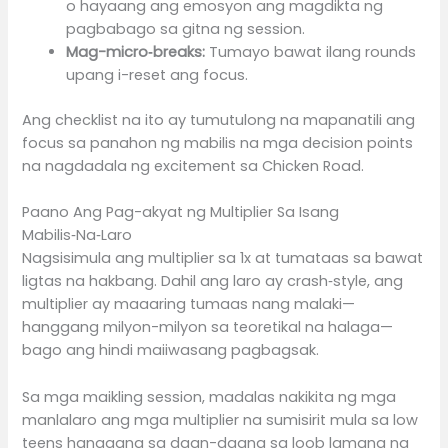
o hayaang ang emosyon ang magdikta ng
pagbabago sa gitna ng session.
Mag-micro‑breaks:
Tumayo bawat ilang rounds
upang i-reset ang focus.
Ang checklist na ito ay tumutulong na mapanatili ang
focus sa panahon ng mabilis na mga decision points
na nagdadala ng excitement sa Chicken Road.
Paano Ang Pag-akyat ng Multiplier Sa Isang
Mabilis‑Na‑Laro
Nagsisimula ang multiplier sa 1x at tumataas sa bawat
ligtas na hakbang. Dahil ang laro ay crash‑style, ang
multiplier ay maaaring tumaas nang malaki—
hanggang milyon-milyon sa teoretikal na halaga—
bago ang hindi maiiwasang pagbagsak.
Sa mga maikling session, madalas nakikita ng mga
manlalaro ang mga multiplier na sumisirit mula sa low
teens hanggang sa daan-daang sa loob lamang ng