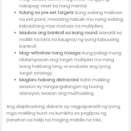
nakapag-reset ka nang mental.
Kulang sa pre‑set targets:
Kung walang malinaw
na exit point, maaaring habulin mo nang walang
kabuluhang mas mataas na multipliers.
Maubos ang bankroll sa isang round:
Manatili sa
maliliit na bets na kaugnay ng iyong kabuuang
bankroll.
Mag-withdraw nang maaga:
Kung palagi mong
nilalampasan ang target multiplier mo nang
isang hakbang lang, re‑evaluate ang iyong
target strategy.
Maglaro habang distracted:
Kahit maikling
session ay nangangailangan ng buong
atensyon; iwasan ang multitasking.
Ang disiplinadong diskarte ay nagpapanatili ng iyong
mga maikling burst na kumikita sa paglipas ng
panahon sa halip na maging mabilis na talo.