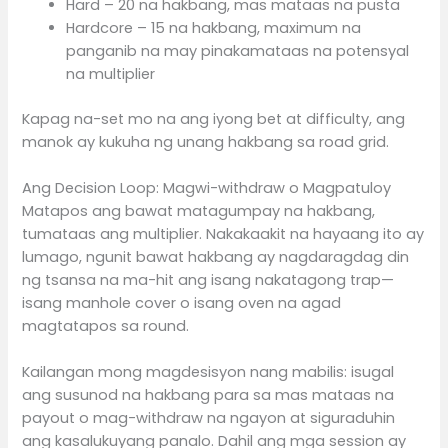
Hard – 20 na hakbang, mas mataas na pusta
Hardcore – 15 na hakbang, maximum na
panganib na may pinakamataas na potensyal
na multiplier
Kapag na-set mo na ang iyong bet at difficulty, ang
manok ay kukuha ng unang hakbang sa road grid.
Ang Decision Loop: Magwi-withdraw o Magpatuloy
Matapos ang bawat matagumpay na hakbang,
tumataas ang multiplier. Nakakaakit na hayaang ito ay
lumago, ngunit bawat hakbang ay nagdaragdag din
ng tsansa na ma-hit ang isang nakatagong trap—
isang manhole cover o isang oven na agad
magtatapos sa round.
Kailangan mong magdesisyon nang mabilis: isugal
ang susunod na hakbang para sa mas mataas na
payout o mag-withdraw na ngayon at siguraduhin
ang kasalukuyang panalo. Dahil ang mga session ay