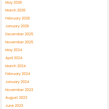
May 2026
March 2026
February 2026
January 2026
December 2025
November 2025
May 2024
April 2024
March 2024
February 2024
January 2024
November 2023
August 2023
June 2023