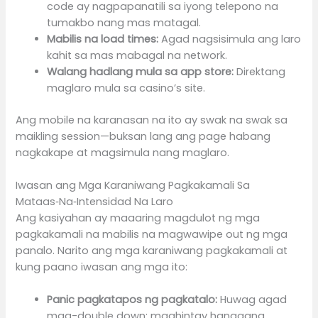
code ay nagpapanatili sa iyong telepono na
tumakbo nang mas matagal.
Mabilis na load times:
Agad nagsisimula ang laro
kahit sa mas mabagal na network.
Walang hadlang mula sa app store:
Direktang
maglaro mula sa casino’s site.
Ang mobile na karanasan na ito ay swak na swak sa
maikling session—buksan lang ang page habang
nagkakape at magsimula nang maglaro.
Iwasan ang Mga Karaniwang Pagkakamali Sa
Mataas‑Na‑Intensidad Na Laro
Ang kasiyahan ay maaaring magdulot ng mga
pagkakamali na mabilis na magwawipe out ng mga
panalo. Narito ang mga karaniwang pagkakamali at
kung paano iwasan ang mga ito:
Panic pagkatapos ng pagkatalo:
Huwag agad
mag-double down; maghintay hanggang