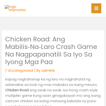
Skip
Mai
to
Men
content
Chicken Road: Ang
Mabilis‑Na‑Laro Crash Game
Na Nagpapanatili Sa Iyo Sa
Iyong Mga Paa
/
Uncategorized
/ By
admlnlx
Kapag naghahanap ka ng laro na naghahatid ng
adrenaline sa loob ng mas mababa sa isang minuto,
Chicken Road
ang swak na swak. Isa itong crash‑style
multiplier game kung saan ginagabayan mo ang isang
cartoon chicken sa isang mataong kalsada na puno