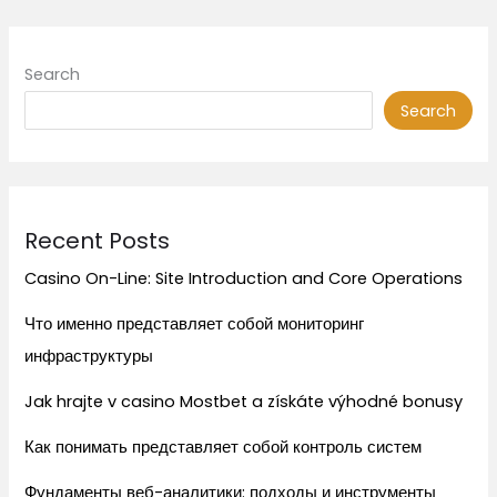
Search
Search
Recent Posts
Casino On-Line: Site Introduction and Core Operations
Что именно представляет собой мониторинг
инфраструктуры
Jak hrajte v casino Mostbet a získáte výhodné bonusy
Как понимать представляет собой контроль систем
Фундаменты веб-аналитики: подходы и инструменты