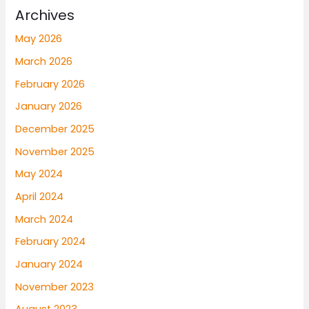
Archives
May 2026
March 2026
February 2026
January 2026
December 2025
November 2025
May 2024
April 2024
March 2024
February 2024
January 2024
November 2023