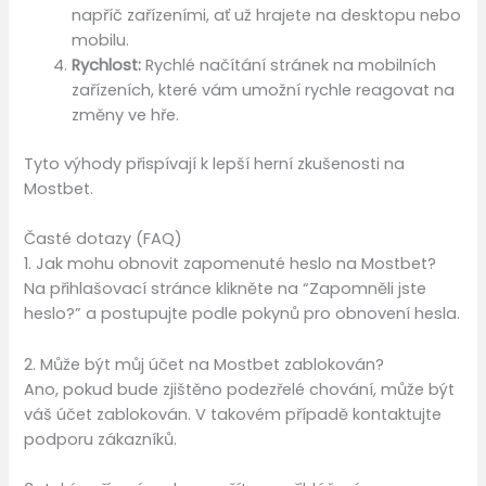
napříč zařízeními, ať už hrajete na desktopu nebo
mobilu.
Rychlost:
Rychlé načítání stránek na mobilních
zařízeních, které vám umožní rychle reagovat na
změny ve hře.
Tyto výhody přispívají k lepší herní zkušenosti na
Mostbet.
Časté dotazy (FAQ)
1. Jak mohu obnovit zapomenuté heslo na Mostbet?
Na přihlašovací stránce klikněte na “Zapomněli jste
heslo?” a postupujte podle pokynů pro obnovení hesla.
2. Může být můj účet na Mostbet zablokován?
Ano, pokud bude zjištěno podezřelé chování, může být
váš účet zablokován. V takovém případě kontaktujte
podporu zákazníků.