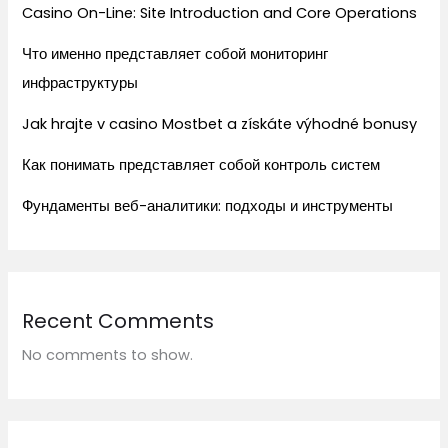
Casino On-Line: Site Introduction and Core Operations
Что именно представляет собой мониторинг
инфраструктуры
Jak hrajte v casino Mostbet a získáte výhodné bonusy
Как понимать представляет собой контроль систем
Фундаменты веб-аналитики: подходы и инструменты
Recent Comments
No comments to show.