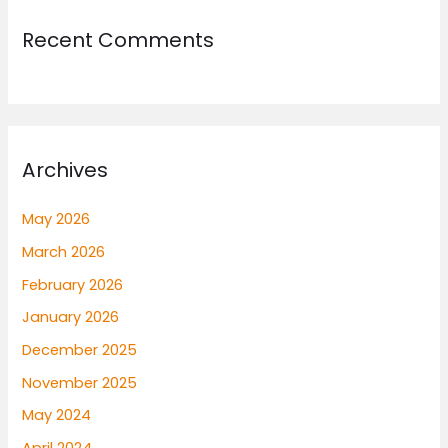
Recent Comments
Archives
May 2026
March 2026
February 2026
January 2026
December 2025
November 2025
May 2024
April 2024