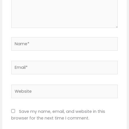
Name*
Email*
Website
Save my name, email, and website in this
browser for the next time I comment.