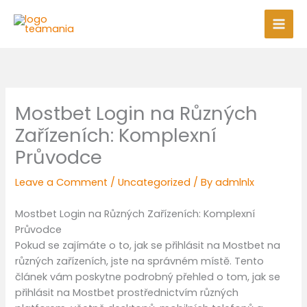
Skip
Mai
to
Men
content
Mostbet Login na Různých
Zařízeních: Komplexní
Průvodce
Leave a Comment
/
Uncategorized
/ By
admlnlx
Mostbet Login na Různých Zařízeních: Komplexní
Průvodce
Pokud se zajímáte o to, jak se přihlásit na Mostbet na
různých zařízeních, jste na správném místě. Tento
článek vám poskytne podrobný přehled o tom, jak se
přihlásit na Mostbet prostřednictvím různých