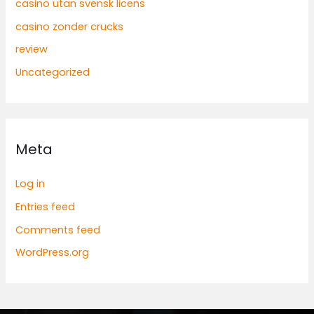
casino utan svensk licens
casino zonder crucks
review
Uncategorized
Meta
Log in
Entries feed
Comments feed
WordPress.org