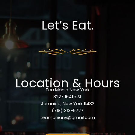
Let’s Eat.
Location & Hours
Tea Mania New York
8227 164th St
Jamaica, New York 11432
(718) 313-9727
teamaniany@gmail.com