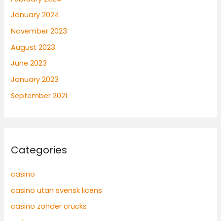
January 2024
November 2023
August 2023
June 2023
January 2023
September 2021
Categories
casino
casino utan svensk licens
casino zonder crucks