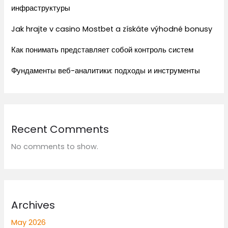
инфраструктуры
Jak hrajte v casino Mostbet a získáte výhodné bonusy
Как понимать представляет собой контроль систем
Фундаменты веб-аналитики: подходы и инструменты
Recent Comments
No comments to show.
Archives
May 2026