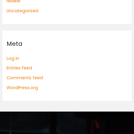
review
Uncategorized
Meta
Log in
Entries feed
Comments feed
WordPress.org