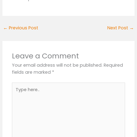
←
Previous Post
Next Post
→
Leave a Comment
Your email address will not be published.
Required
fields are marked
*
Type
here..