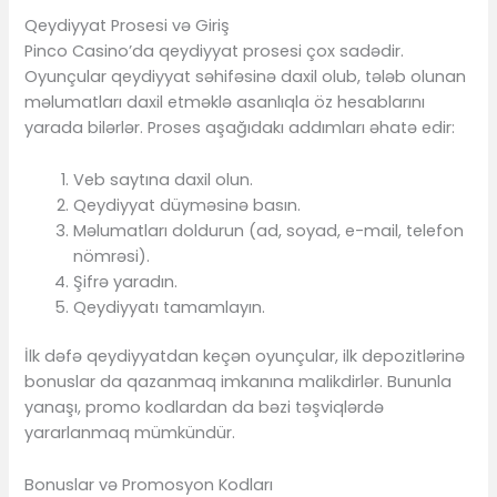
Qeydiyyat Prosesi və Giriş
Pinco Casino’da qeydiyyat prosesi çox sadədir.
Oyunçular qeydiyyat səhifəsinə daxil olub, tələb olunan
məlumatları daxil etməklə asanlıqla öz hesablarını
yarada bilərlər. Proses aşağıdakı addımları əhatə edir:
Veb saytına daxil olun.
Qeydiyyat düyməsinə basın.
Məlumatları doldurun (ad, soyad, e-mail, telefon
nömrəsi).
Şifrə yaradın.
Qeydiyyatı tamamlayın.
İlk dəfə qeydiyyatdan keçən oyunçular, ilk depozitlərinə
bonuslar da qazanmaq imkanına malikdirlər. Bununla
yanaşı, promo kodlardan da bəzi təşviqlərdə
yararlanmaq mümkündür.
Bonuslar və Promosyon Kodları