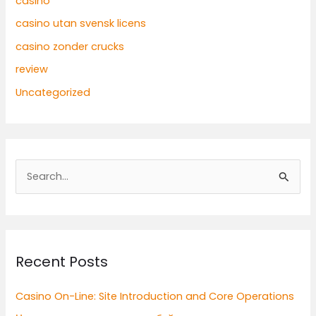
casino
casino utan svensk licens
casino zonder crucks
review
Uncategorized
S
e
a
r
Recent Posts
c
h
Casino On-Line: Site Introduction and Core Operations
f