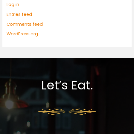
Log in
Entries feed
Comments feed
WordPress.org
Let’s Eat.