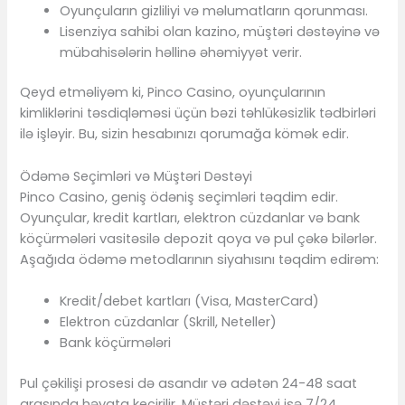
Oyunçuların gizliliyi və məlumatların qorunması.
Lisenziya sahibi olan kazino, müştəri dəstəyinə və
mübahisələrin həllinə əhəmiyyət verir.
Qeyd etməliyəm ki, Pinco Casino, oyunçularının
kimliklərini təsdiqləməsi üçün bəzi təhlükəsizlik tədbirləri
ilə işləyir. Bu, sizin hesabınızı qorumağa kömək edir.
Ödəmə Seçimləri və Müştəri Dəstəyi
Pinco Casino, geniş ödəniş seçimləri təqdim edir.
Oyunçular, kredit kartları, elektron cüzdanlar və bank
köçürmələri vasitəsilə depozit qoya və pul çəkə bilərlər.
Aşağıda ödəmə metodlarının siyahısını təqdim edirəm:
Kredit/debet kartları (Visa, MasterCard)
Elektron cüzdanlar (Skrill, Neteller)
Bank köçürmələri
Pul çəkilişi prosesi də asandır və adətən 24-48 saat
arasında həyata keçirilir. Müştəri dəstəyi isə 7/24