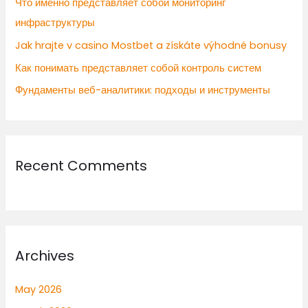
Что именно представляет собой мониторинг
o
инфраструктуры
r
Jak hrajte v casino Mostbet a získáte výhodné bonusy
:
Как понимать представляет собой контроль систем
Фундаменты веб-аналитики: подходы и инструменты
Recent Comments
Archives
May 2026