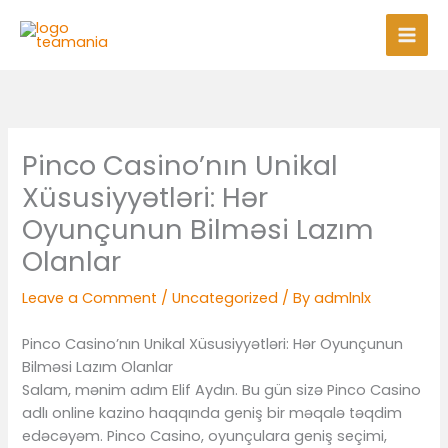
Skip
Mai
to
Men
content
Pinco Casino’nın Unikal
Xüsusiyyətləri: Hər
Oyunçunun Bilməsi Lazım
Olanlar
Leave a Comment
/
Uncategorized
/ By
admlnlx
Pinco Casino’nın Unikal Xüsusiyyətləri: Hər Oyunçunun
Bilməsi Lazım Olanlar
Salam, mənim adım Elif Aydın. Bu gün sizə Pinco Casino
adlı online kazino haqqında geniş bir məqalə təqdim
edəcəyəm. Pinco Casino, oyunçulara geniş seçimi,