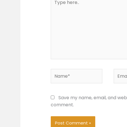
here..
Name*
Email
Save my name, email, and websi
comment.