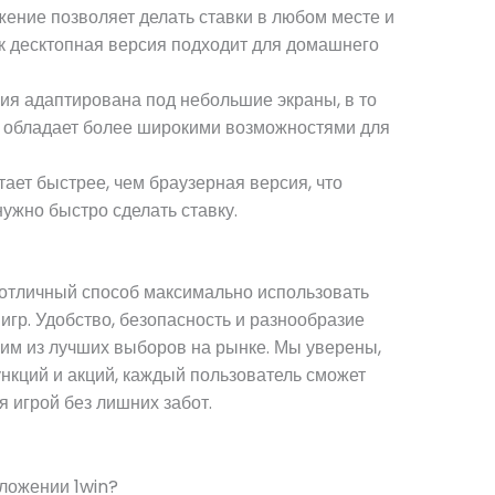
ние позволяет делать ставки в любом месте и
ак десктопная версия подходит для домашнего
я адаптирована под небольшие экраны, в то
я обладает более широкими возможностями для
ет быстрее, чем браузерная версия, что
нужно быстро сделать ставку.
 отличный способ максимально использовать
игр. Удобство, безопасность и разнообразие
ним из лучших выборов на рынке. Мы уверены,
нкций и акций, каждый пользователь сможет
я игрой без лишних забот.
иложении 1win?