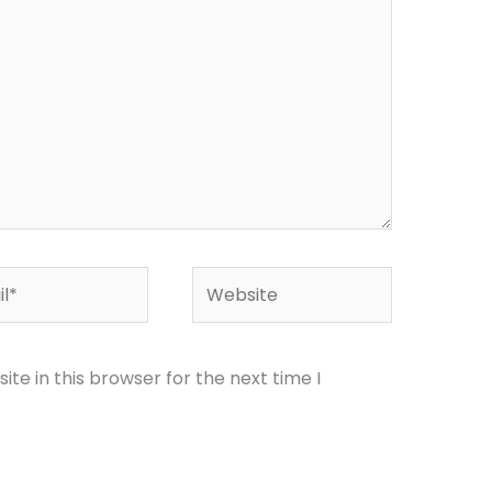
*
Website
te in this browser for the next time I