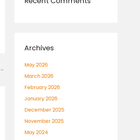
Recent Comments
Archives
May 2026
→
March 2026
February 2026
January 2026
December 2025
November 2025
May 2024