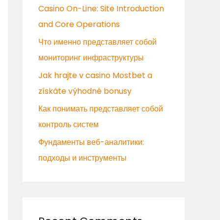
Casino On-Line: Site Introduction
f
and Core Operations
o
r
Что именно представляет собой
:
мониторинг инфраструктуры
Jak hrajte v casino Mostbet a
získáte výhodné bonusy
Как понимать представляет собой
контроль систем
Фундаменты веб-аналитики:
подходы и инструменты