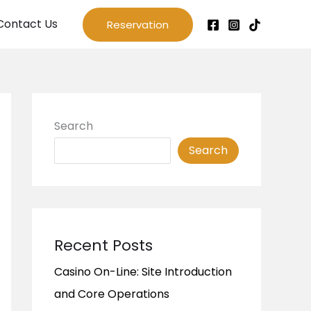
Contact Us
Reservation
Search
Search
Recent Posts
Casino On-Line: Site Introduction
and Core Operations