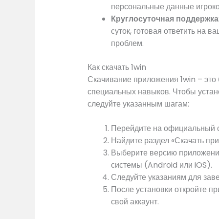
персональные данные игроко
Круглосуточная поддержка
суток, готовая ответить на 
проблем.
Как скачать 1win
Скачивание приложения 1win – это
специальных навыков. Чтобы устан
следуйте указанным шагам:
Перейдите на официальный са
Найдите раздел «Скачать при
Выберите версию приложени
системы (Android или iOS).
Следуйте указаниям для зав
После установки откройте пр
свой аккаунт.