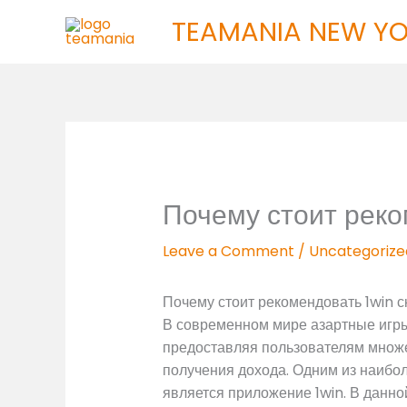
Skip
TEAMANIA NEW Y
to
content
Почему стоит реко
Leave a Comment
/
Uncategorize
Почему стоит рекомендовать 1win с
В современном мире азартные игры
предоставляя пользователям множе
получения дохода. Одним из наибо
является приложение 1win. В данно