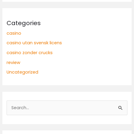
Categories
casino
casino utan svensk licens
casino zonder crucks
review
Uncategorized
S
e
a