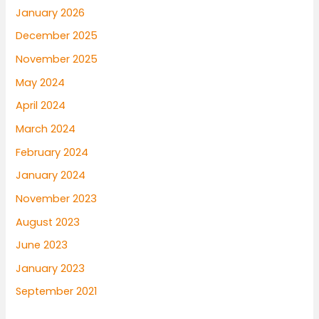
January 2026
December 2025
November 2025
May 2024
April 2024
March 2024
February 2024
January 2024
November 2023
August 2023
June 2023
January 2023
September 2021