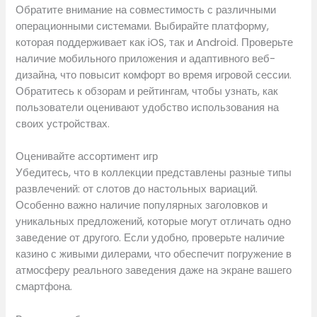
Обратите внимание на совместимость с различными
операционными системами. Выбирайте платформу,
которая поддерживает как iOS, так и Android. Проверьте
наличие мобильного приложения и адаптивного веб-
дизайна, что повысит комфорт во время игровой сессии.
Обратитесь к обзорам и рейтингам, чтобы узнать, как
пользователи оценивают удобство использования на
своих устройствах.
Оценивайте ассортимент игр
Убедитесь, что в коллекции представлены разные типы
развлечений: от слотов до настольных вариаций.
Особенно важно наличие популярных заголовков и
уникальных предложений, которые могут отличать одно
заведение от другого. Если удобно, проверьте наличие
казино с живыми дилерами, что обеспечит погружение в
атмосферу реального заведения даже на экране вашего
смартфона.