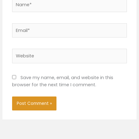
Name*
Email*
Website
Save my name, email, and website in this
browser for the next time I comment.