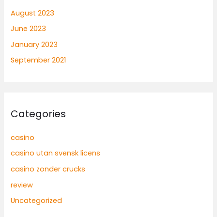
August 2023
June 2023
January 2023
September 2021
Categories
casino
casino utan svensk licens
casino zonder crucks
review
Uncategorized