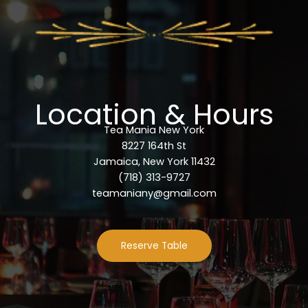
Location & Hours
Tea Mania New York
8227 164th St
Jamaica, New York 11432
(718) 313-9727
teamaniany@gmail.com
Reserve Table