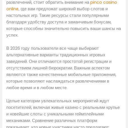
развлечений, стоит обратить внимание на
pinco casino
online
, где вам предложат широкий выбор слотов и
настольных игр. Такие ресурсы стали популярными
благодаря удобству доступа и заманчивым бонусам,
которые способны значительно повысить ваши шансы на
успех.
В 2026 году пользователи все чаще выбирают
альтернативные варианты традиционных игровых
заведений. Они отличаются простотой регистрации и
отсутствием лишней бюрократии. Важным аспектом
являются также качественные мобильные приложения,
которые позволяют наслаждаться развлечениями в
любое время и в любом месте.
Целые категории увлекательных мероприятий ждут
посетителей, включая живые казино с реальными крупье
и новейшие слоты с уникальными геймплейными
механиками. Сравнение различных платформ
показывает, что новые участники часто предлагают