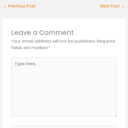
←
Previous Post
Next Post
→
Leave a Comment
Your email address will not be published.
Required
fields are marked
*
Type
here..