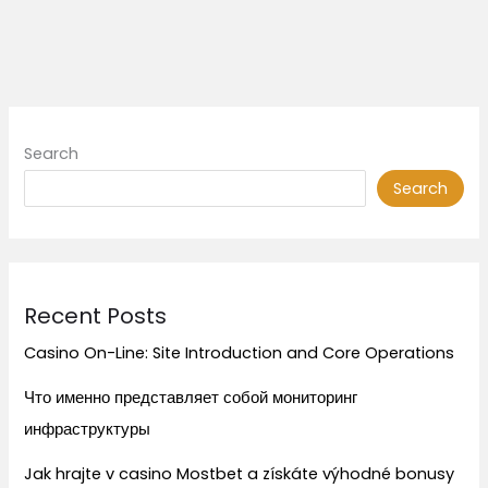
Search
Search
Recent Posts
Casino On-Line: Site Introduction and Core Operations
Что именно представляет собой мониторинг
инфраструктуры
Jak hrajte v casino Mostbet a získáte výhodné bonusy