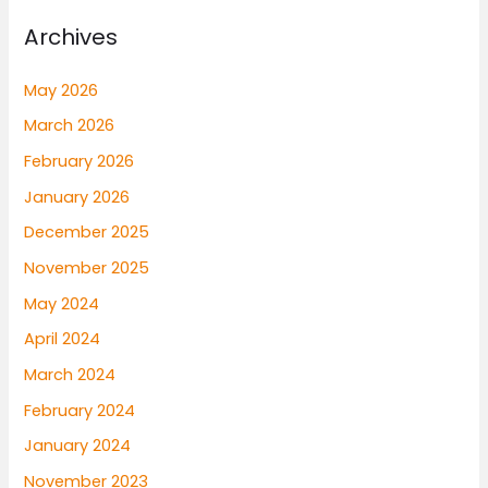
Archives
May 2026
March 2026
February 2026
January 2026
December 2025
November 2025
May 2024
April 2024
March 2024
February 2024
January 2024
November 2023