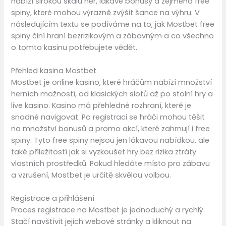
nabízí širokou škálu her, lákavé bonusy a zejména free
spiny, které mohou výrazně zvýšit šance na výhru. V
následujícím textu se podíváme na to, jak Mostbet free
spiny činí hraní bezrizikovým a zábavným a co všechno
o tomto kasinu potřebujete vědět.
Přehled kasina Mostbet
Mostbet je online kasino, které hráčům nabízí množství
herních možností, od klasických slotů až po stolní hry a
live kasino. Kasino má přehledné rozhraní, které je
snadné navigovat. Po registraci se hráči mohou těšit
na množství bonusů a promo akcí, které zahrnují i free
spiny. Tyto free spiny nejsou jen lákavou nabídkou, ale
také příležitostí jak si vyzkoušet hry bez rizika ztráty
vlastních prostředků. Pokud hledáte místo pro zábavu
a vzrušení, Mostbet je určitě skvělou volbou.
Registrace a přihlášení
Proces registrace na Mostbet je jednoduchý a rychlý.
Stačí navštívit jejich webové stránky a kliknout na