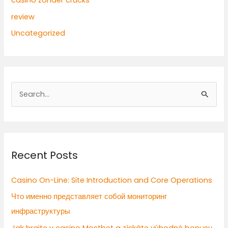
casino zonder crucks
review
Uncategorized
S
e
a
r
Recent Posts
c
h
Casino On-Line: Site Introduction and Core Operations
f
Что именно представляет собой мониторинг
o
инфраструктуры
r