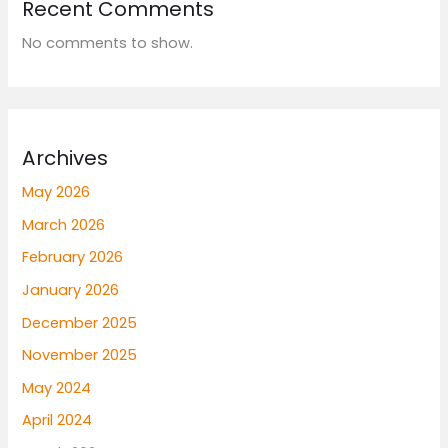
Recent Comments
No comments to show.
Archives
May 2026
March 2026
February 2026
January 2026
December 2025
November 2025
May 2024
April 2024