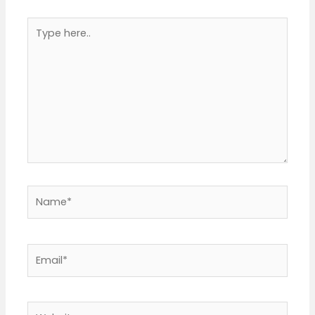
Type
here..
Name*
Email*
Website