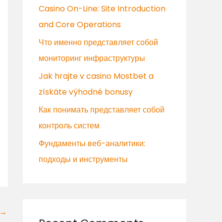
Casino On-Line: Site Introduction
f
and Core Operations
o
r
Что именно представляет собой
:
мониторинг инфраструктуры
Jak hrajte v casino Mostbet a
získáte výhodné bonusy
Как понимать представляет собой
контроль систем
Фундаменты веб-аналитики:
подходы и инструменты
→