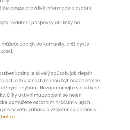
aily.
sdílíte pouze pravdivé informace a osobní
ejte reklamní příspěvky ani linky na
můžete zapojit do komunity, aniž byste
utaci.
tbet kasino je skvělý způsob, jak zlepšit
nalosti a zkušenosti mohou být neocenitelné
běžným chybám. Nezapomínejte se aktivně
zky. Díky aktivnímu zapojení se nejen
také pomůžete ostatním hráčům v jejich
m pro osvětu, zábavu a vzájemnou pomoc v
bet cz
.