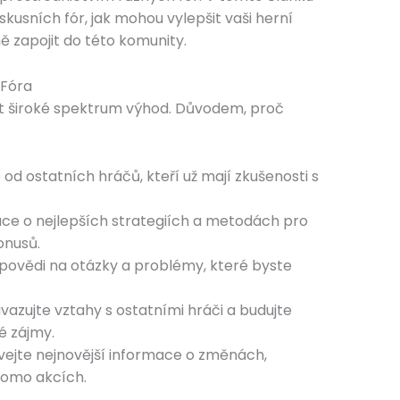
usních fór, jak mohou vylepšit vaši herní
ně zapojit do této komunity.
 Fóra
t široké spektrum výhod. Důvodem, proč
od ostatních hráčů, kteří už mají zkušenosti s
ace o nejlepších strategiích a metodách pro
onusů.
povědi na otázky a problémy, které byste
azujte vztahy s ostatními hráči a budujte
é zájmy.
vejte nejnovější informace o změnách,
omo akcích.