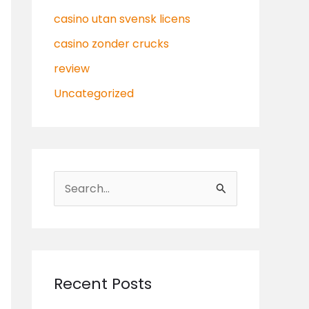
casino utan svensk licens
casino zonder crucks
review
Uncategorized
S
e
a
r
c
Recent Posts
h