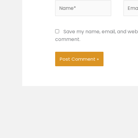
Name*
Email
Save my name, email, and websi
comment.