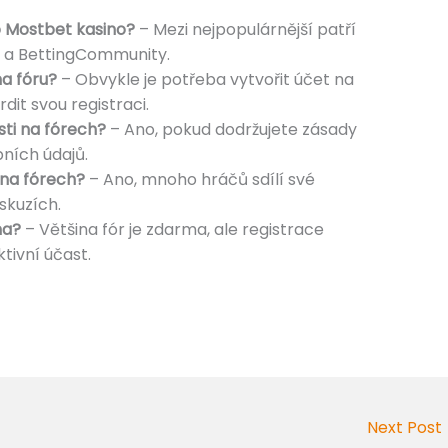
o Mostbet kasino?
– Mezi nejpopulárnější patří
 a BettingCommunity.
a fóru?
– Obvykle je potřeba vytvořit účet na
it svou registraci.
ti na fórech?
– Ano, pokud dodržujete zásady
ních údajů.
 na fórech?
– Ano, mnoho hráčů sdílí své
skuzích.
ma?
– Většina fór je zdarma, ale registrace
tivní účast.
Next Post