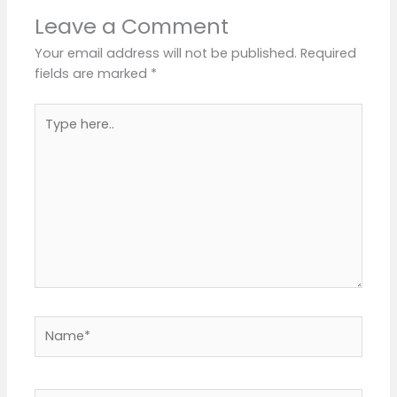
Leave a Comment
Your email address will not be published.
Required
fields are marked
*
Type
here..
Name*