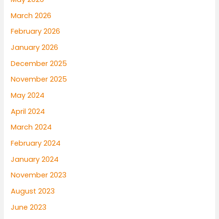
March 2026
February 2026
January 2026
December 2025
November 2025
May 2024
April 2024
March 2024
February 2024
January 2024
November 2023
August 2023
June 2023