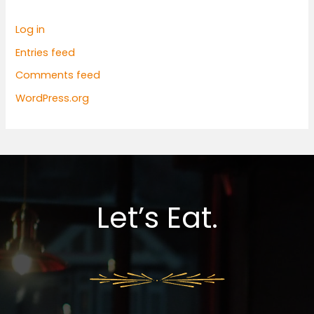
Log in
Entries feed
Comments feed
WordPress.org
Let’s Eat.