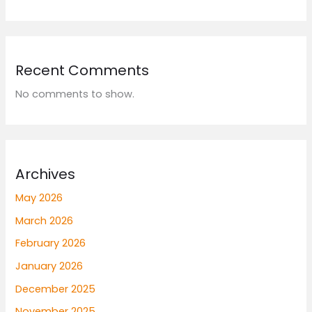
Recent Comments
No comments to show.
Archives
May 2026
March 2026
February 2026
January 2026
December 2025
November 2025