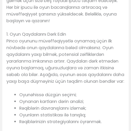
gəlmək üçün sizə beş faydalı ipucu təqdim edəcəyik.
Hər bir ipucu ilə oyun bacarıqlarınızı artıracaq və
müvəffəqiyyət şansınızı yüksəldəcək. Beləliklə, oyuna
başlayın və qazanın!
1. Oyun Qaydalarını Dərk Edin
Pinco oyununu müvəffəqiyyətlə oynamaq üçün ilk
növbədə onun qaydalarına bələd olmalısınız. Oyun
qaydalarını yaxşı bilmək, potensial zəifliklərdən
yararlanma imkanınızı artırır. Qaydaları dərk etmədən
oyuna başlamaq, uğursuzluqlara və zaman itkisinə
səbəb ola bilər. Aşağıda, oyunun əsas qaydalarını daha
yaxşı başa düşməyiniz üçün təqdim olunan bəndlər var:
Oyunəhissə düzgün seçimi;
Oynanan kartların dərin analizi;
Rəqiblərin davranışlarını izləmək;
Oyunların statistikası ilə tanışlıq;
Rəqiblərinizin strategiyalarını öyrənmək.