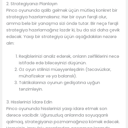
2. Strategiyanızı Planlayın
Pinco oyununda qalib gəlmək üçün mütləq konkret bir
strategiya hazırlamalısınız. Hər bir oyun fərqli olur,
amma belə bir yanaşma sizi öndə tutar. Bir neçə fərqli
strategiya hazırlamağınız lazdır ki, bu da sizi daha çevik
edəcək. Yaxşı bir strategiya üçün aşağıdakıları nəzərə
alın:
Rəqiblərinizi analiz edərək, onların zəifliklərini necə
istifadə edə biləcəyinizi düşünün.
Öz oyun stilinizi müəyyənləşdirin (təcavüzkar,
mühafizəkar və ya balanslı).
Taktikalarınızı oyunun gedişatına uyğun
tənzimləyin.
3. Hisslərinizi İdarə Edin
Pinco oyununda hisslərinizi yaxşı idarə etmək son
dərəcə vacibdir. Uğursuzluq anlarında soyuqqanlı
qalmaq, strategiyanızı pozmamağınıza kömək edəcək.