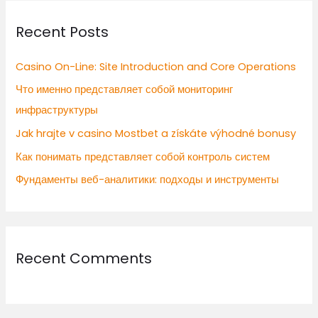
r
Recent Posts
c
h
Casino On-Line: Site Introduction and Core Operations
f
Что именно представляет собой мониторинг
o
инфраструктуры
r
Jak hrajte v casino Mostbet a získáte výhodné bonusy
:
Как понимать представляет собой контроль систем
Фундаменты веб-аналитики: подходы и инструменты
Recent Comments