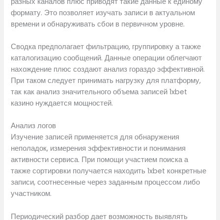
разных каналов плюс приводят такие данные к единому
формату. Это позволяет изучать записи в актуальном
времени и обнаруживать сбои в первичном уровне.
Сводка предполагает фильтрацию, группировку а также
каталогизацию сообщений. Данные операции облегчают
нахождение плюс создают анализ гораздо эффективной.
При таком следует принимать нагрузку для платформу,
так как анализ значительного объема записей 1xbet
казино нуждается мощностей.
Анализ логов
Изучение записей применяется для обнаружения
неполадок, измерения эффективности и понимания
активности сервиса. При помощи участием поиска а
также сортировки получается находить 1xbet конкретные
записи, соотнесенные через заданным процессом либо
участником.
Периодический разбор дает возможность выявлять