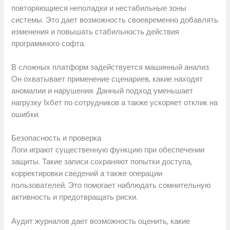
повторяющиеся неполадки и нестабильные зоны
системы. Это дает возможность своевременно добавлять
изменения и повышать стабильность действия
программного софта.
В сложных платформ задействуется машинный анализ.
Он охватывает применение сценариев, какие находят
аномалии и нарушения. Данный подход уменьшает
нагрузку 1хбет по сотрудников а также ускоряет отклик на
ошибки.
Безопасность и проверка
Логи играют существенную функцию при обеспечении
защиты. Такие записи сохраняют попытки доступа,
корректировки сведений а также операции
пользователей. Это помогает наблюдать сомнительную
активность и предотвращать риски.
Аудит журналов дает возможность оценить, какие