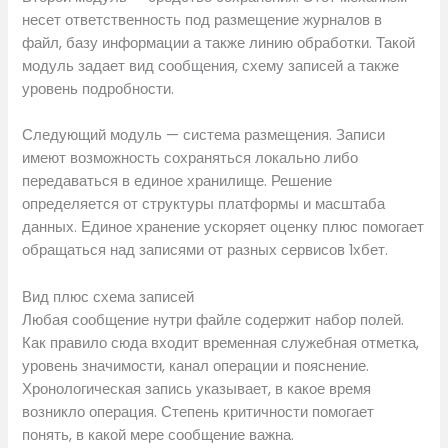
несет ответственность под размещение журналов в
файл, базу информации а также линию обработки. Такой
модуль задает вид сообщения, схему записей а также
уровень подробности.
Следующий модуль — система размещения. Записи
имеют возможность сохраняться локально либо
передаваться в единое хранилище. Решение
определяется от структуры платформы и масштаба
данных. Единое хранение ускоряет оценку плюс помогает
обращаться над записями от разных сервисов 1хбет.
Вид плюс схема записей
Любая сообщение нутри файле содержит набор полей.
Как правило сюда входит временная служебная отметка,
уровень значимости, канал операции и пояснение.
Хронологическая запись указывает, в какое время
возникло операция. Степень критичности помогает
понять, в какой мере сообщение важна.