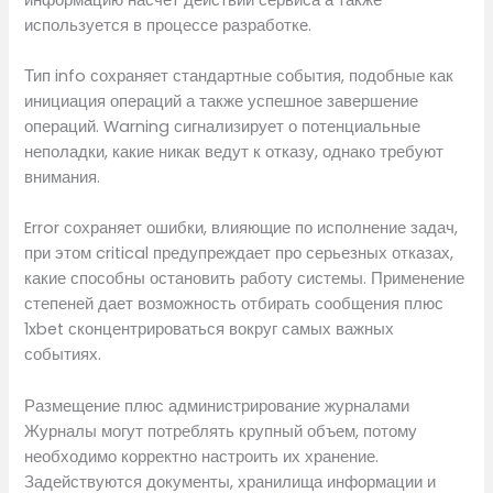
используется в процессе разработке.
Тип info сохраняет стандартные события, подобные как
инициация операций а также успешное завершение
операций. Warning сигнализирует о потенциальные
неполадки, какие никак ведут к отказу, однако требуют
внимания.
Error сохраняет ошибки, влияющие по исполнение задач,
при этом critical предупреждает про серьезных отказах,
какие способны остановить работу системы. Применение
степеней дает возможность отбирать сообщения плюс
1xbet сконцентрироваться вокруг самых важных
событиях.
Размещение плюс администрирование журналами
Журналы могут потреблять крупный объем, потому
необходимо корректно настроить их хранение.
Задействуются документы, хранилища информации и