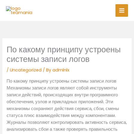
Skip
Mai
to
Men
content
По какому принципу устроены
системы записи логов
/
Uncategorized
/ By
admlnlx
По какому принципу устроены системы записи логов
Механизмы записи логов являют собой инструменты
записи действий, происходящих внутри программного
обеспечения, узлов и прикладных приложений. Эти
механизмы сохраняют действия сервиса, сбои, смены
статуса плюс взаимодействия между компонентами.
Журналы позволяют контролировать активность сервиса,
анализировать сбои а также проверять правильность