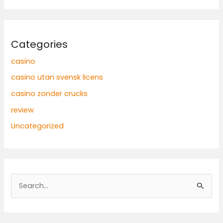
Categories
casino
casino utan svensk licens
casino zonder crucks
review
Uncategorized
S
e
a