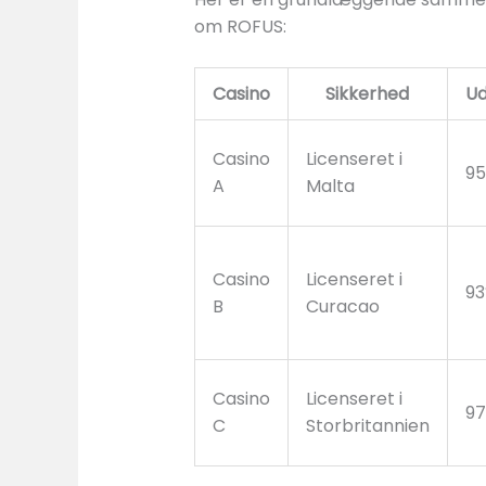
om ROFUS:
Casino
Sikkerhed
Ud
Casino
Licenseret i
9
A
Malta
Casino
Licenseret i
9
B
Curacao
Casino
Licenseret i
9
C
Storbritannien