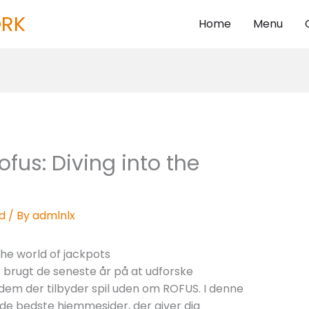
ORK
Home
Menu
fus: Diving into the
d
/ By
admlnlx
the world of jackpots
r brugt de seneste år på at udforske
 dem der tilbyder spil uden om ROFUS. I denne
ge de bedste hjemmesider, der giver dig