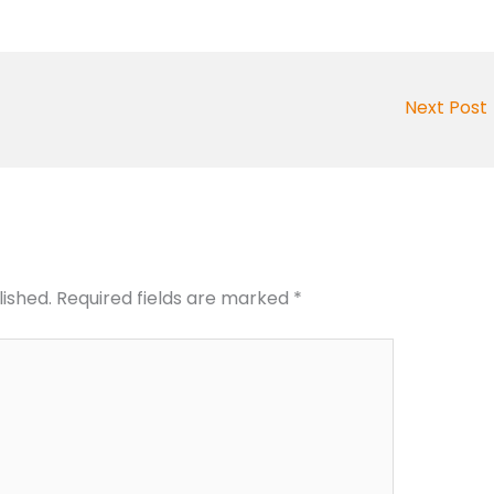
Next Post
lished.
Required fields are marked
*