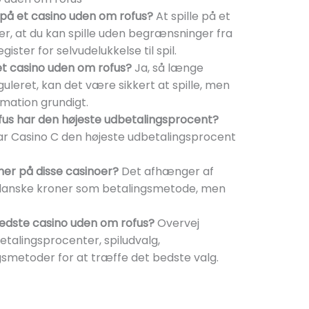
e på et casino uden om rofus?
At spille på et
r, at du kan spille uden begrænsninger fra
ster for selvudelukkelse til spil.
å et casino uden om rofus?
Ja, så længe
guleret, kan det være sikkert at spille, men
rmation grundigt.
ofus har den højeste udbetalingsprocent?
ar Casino C den højeste udbetalingsprocent
ner på disse casinoer?
Det afhænger af
r danske kroner som betalingsmetode, men
bedste casino uden om rofus?
Overvej
etalingsprocenter, spiludvalg,
smetoder for at træffe det bedste valg.