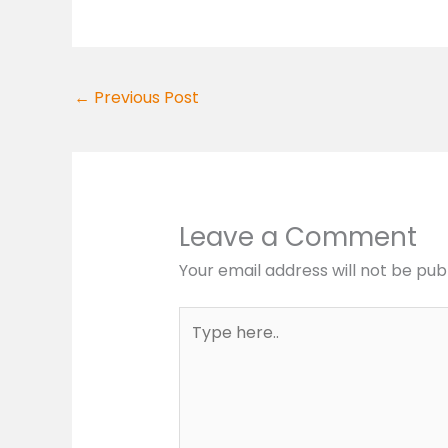
←
Previous Post
Leave a Comment
Your email address will not be pub
Type
here..