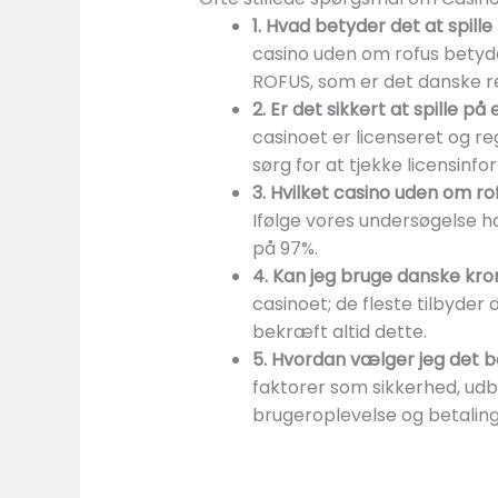
1. Hvad betyder det at spill
casino uden om rofus betyde
ROFUS, som er det danske regi
2. Er det sikkert at spille p
casinoet er licenseret og re
sørg for at tjekke licensinfo
3. Hvilket casino uden om r
Ifølge vores undersøgelse h
på 97%.
4. Kan jeg bruge danske kro
casinoet; de fleste tilbyde
bekræft altid dette.
5. Hvordan vælger jeg det 
faktorer som sikkerhed, udb
brugeroplevelse og betaling