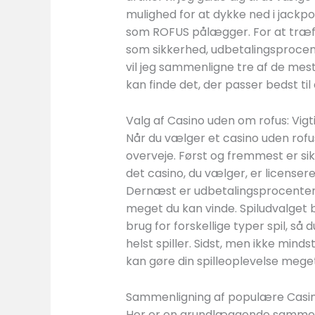
mulighed for at dykke ned i jack
som ROFUS pålægger. For at træff
som sikkerhed, udbetalingsprocente
vil jeg sammenligne tre af de me
kan finde det, der passer bedst til
Valg af Casino uden om rofus: Vigt
Når du vælger et casino uden rofus,
overveje. Først og fremmest er sik
det casino, du vælger, er licenser
Dernæst er udbetalingsprocenterne
meget du kan vinde. Spiludvalget bø
brug for forskellige typer spil, så 
helst spiller. Sidst, men ikke mind
kan gøre din spilleoplevelse meget
Sammenligning af populære Casin
Her er en grundlæggende sammenlig