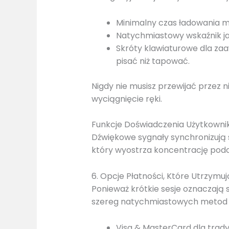
Minimalny czas ładowania m
Natychmiastowy wskaźnik jac
Skróty klawiaturowe dla z
pisać niż tapować.
Nigdy nie musisz przewijać przez ni
wyciągnięcie ręki.
Funkcje Doświadczenia Użytkownika
Dźwiękowe sygnały synchronizują s
który wyostrza koncentrację podc
6. Opcje Płatności, Które Utrzymu
Ponieważ krótkie sesje oznaczają 
szereg natychmiastowych metod
Visa & MasterCard dla trad