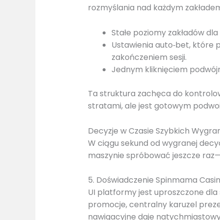
rozmyślania nad każdym zakłade
Stałe poziomy zakładów dla
Ustawienia auto‑bet, które
zakończeniem sesji.
Jednym kliknięciem podwójny
Ta struktura zachęca do kontrolow
stratami, ale jest gotowym podwoi
Decyzje w Czasie Szybkich Wygra
W ciągu sekund od wygranej decyd
maszynie spróbować jeszcze raz—
5. Doświadczenie Spinmama Casino 
UI platformy jest uproszczone dla
promocje, centralny karuzel preze
nawigacyjne daje natychmiastowy