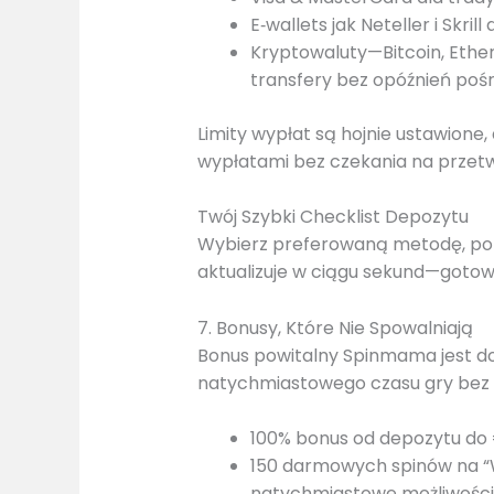
E‑wallets jak Neteller i Skri
Kryptowaluty—Bitcoin, Eth
transfery bez opóźnień poś
Limity wypłat są hojnie ustawione,
wypłatami bez czekania na przetw
Twój Szybki Checklist Depozytu
Wybierz preferowaną metodę, potwi
aktualizuje w ciągu sekund—gotowe
7. Bonusy, Które Nie Spowalniają
Bonus powitalny Spinmama jest do
natychmiastowego czasu gry bez 
100% bonus od depozytu do 
150 darmowych spinów na “W
natychmiastowe możliwości 