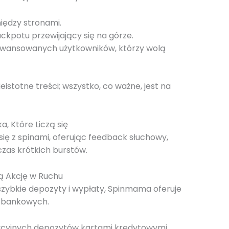
iędzy stronami.
kpotu przewijający się na górze.
aawansowanych użytkowników, którzy wolą
eistotne treści; wszystko, co ważne, jest na
, Które Liczą się
ię z spinami, oferując feedback słuchowy,
zas krótkich burstów.
ją Akcję w Ruchu
szybkie depozyty i wypłaty, Spinmama oferuje
 bankowych.
ycyjnych depozytów kartami kredytowymi.