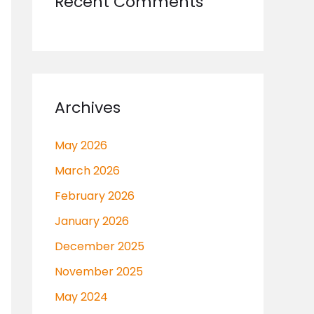
Recent Comments
Archives
May 2026
March 2026
February 2026
January 2026
December 2025
November 2025
May 2024