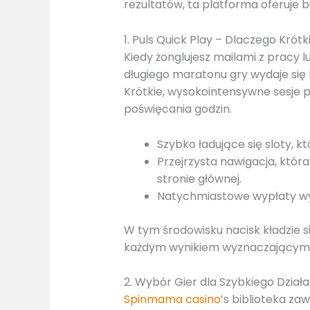
rezultatów, ta platforma oferuje
1. Puls Quick Play – Dlaczego Krót
Kiedy żonglujesz mailami z pracy 
długiego maratonu gry wydaje się 
Krótkie, wysokointensywne sesje 
poświęcania godzin.
Szybko ładujące się sloty, 
Przejrzysta nawigacja, któr
stronie głównej.
Natychmiastowe wypłaty wy
W tym środowisku nacisk kładzie s
każdym wynikiem wyznaczającym k
2. Wybór Gier dla Szybkiego Działa
Spinmama casino
’s biblioteka zaw