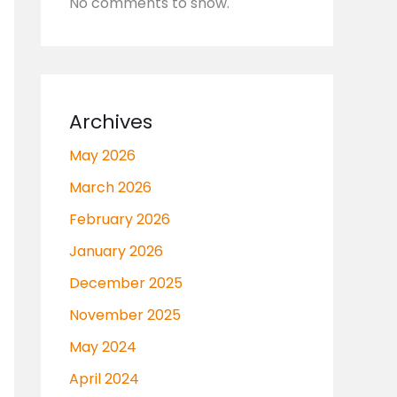
No comments to show.
Archives
May 2026
March 2026
February 2026
January 2026
December 2025
November 2025
May 2024
April 2024