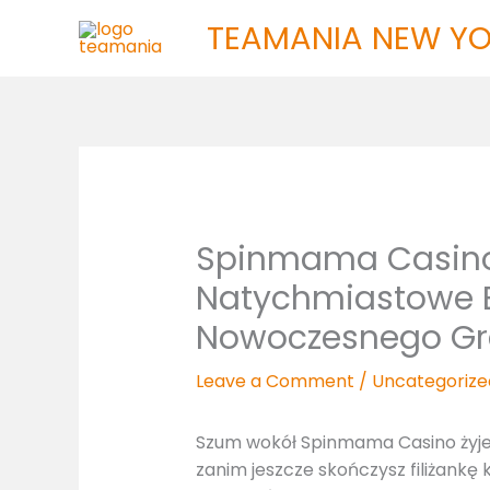
Skip
TEAMANIA NEW Y
to
content
Spinmama Casino:
Natychmiastowe E
Nowoczesnego Gr
Leave a Comment
/
Uncategorize
Szum wokół Spinmama Casino żyje 
zanim jeszcze skończysz filiżankę 