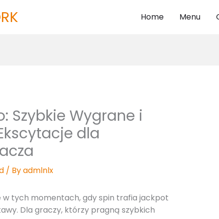
ORK
Home
Menu
 Szybkie Wygrane i
kscytacje dla
acza
d
/ By
admlnlx
w tych momentach, gdy spin trafia jackpot
kawy. Dla graczy, którzy pragną szybkich