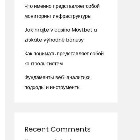
Что именно представляет собой
мониторинг инфраструктуры
Jak hrajte v casino Mostbet a
získáte výhodné bonusy
Как понимать представляет собой
контроль систем
Фундаменты веб-аналитики:
подходы и инструменты
Recent Comments