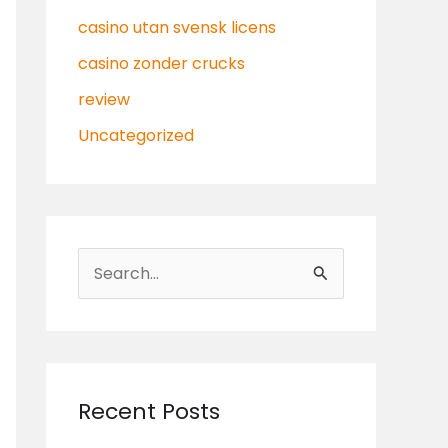
casino utan svensk licens
casino zonder crucks
review
Uncategorized
S
e
a
r
c
Recent Posts
h