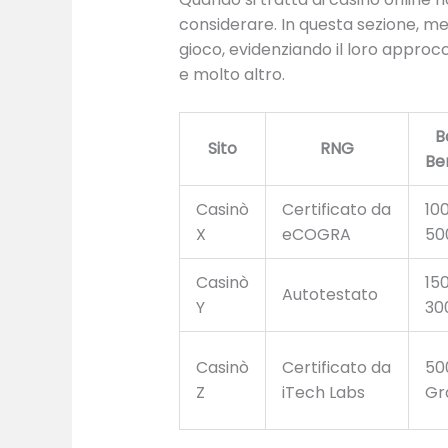
considerare. In questa sezione, mett
gioco, evidenziando il loro approcc
e molto altro.
B
Sito
RNG
Be
Casinò
Certificato da
100
X
eCOGRA
50
Casinò
150
Autotestato
Y
30
Casinò
Certificato da
500
Z
iTech Labs
Gr