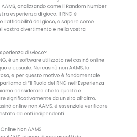
 non AAMS, analizzando come il Random Number
tra esperienza di gioco. Il RNG è
l’affidabilità del gioco, e sapere come
el vostro divertimento e nella vostra
Esperienza di Gioco?
, è un software utilizzato nei casinò online
quo e casuale. Nei casinò non AAMS, la
rosa, e per questo motivo è fondamentale
arliamo di “Il Ruolo del RNG nell’Esperienza
iamo considerare che la qualità e
re significativamente da un sito all’altro.
casinò online non AAMS, è essenziale verificare
testato da enti indipendenti.
no Online Non AAMS
on AAMS, ci sono diversi aspetti da