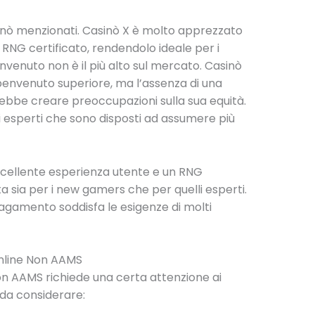
asinò menzionati. Casinò X è molto apprezzato
l RNG certificato, rendendolo ideale per i
benvenuto non è il più alto sul mercato. Casinò
i benvenuto superiore, ma l’assenza di una
rebbe creare preoccupazioni sulla sua equità.
ri esperti che sono disposti ad assumere più
’eccellente esperienza utente e un RNG
a sia per i new gamers che per quelli esperti.
i pagamento soddisfa le esigenze di molti
Online Non AAMS
non AAMS richiede una certa attenzione ai
e da considerare: