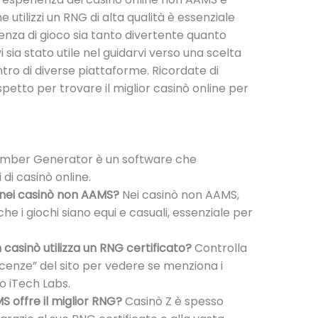
 utilizzi un RNG di alta qualità è essenziale
enza di gioco sia tanto divertente quanto
 sia stato utile nel guidarvi verso una scelta
ntro di diverse piattaforme. Ricordate di
etto per trovare il miglior casinò online per
mber Generator è un software che
 di casinò online.
 nei casinò non AAMS?
Nei casinò non AAMS,
he i giochi siano equi e casuali, essenziale per
casinò utilizza un RNG certificato?
Controlla
Licenze” del sito per vedere se menziona i
o iTech Labs.
 offre il miglior RNG?
Casinò Z è spesso