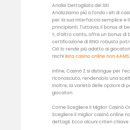
Analisi Dettagliata dei Siti
Analizziamo più a fondo i siti di c
per la sua interfaccia semplice e i
principianti. Tuttavia, il bonus di 
Y, d’altro canto, offre un bonus d
certificazione di RNG robusta pot
Ciò lo rende più adatto ai giocato
rischi
lista casino online non AAMS
.
Infine, Casinò Z si distingue per l
riconosciuto, rendendolo una scelt
Inoltre, la varietà delle opzioni d
giocatori.
Come Scegliere il Miglior Casinò 
Scegliere il miglior casinò online 
dettagli. Ecco alcuni criteri chiav