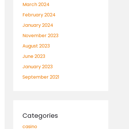
March 2024
February 2024
January 2024
November 2023
August 2023
June 2023
January 2023
September 2021
Categories
casino