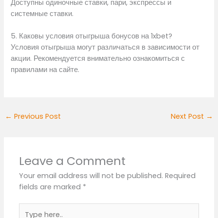
Доступны одиночные ставки, пари, экспрессы и
системные ставки.
5. Каковы условия отыгрыша бонусов на 1xbet?
Условия отыгрыша могут различаться в зависимости от
акции. Рекомендуется внимательно ознакомиться с
правилами на сайте.
←
Previous Post
Next Post
→
Leave a Comment
Your email address will not be published.
Required
fields are marked
*
Type