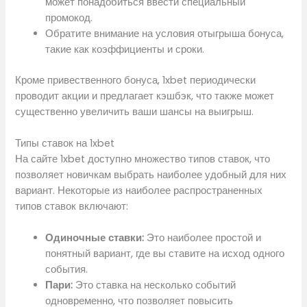
может понадобиться ввести специальный
промокод.
Обратите внимание на условия отыгрыша бонуса,
такие как коэффициенты и сроки.
Кроме привественного бонуса, 1xbet периодически
проводит акции и предлагает кэшбэк, что также может
существенно увеличить ваши шансы на выигрыш.
Типы ставок на 1xbet
На сайте 1xbet доступно множество типов ставок, что
позволяет новичкам выбрать наиболее удобный для них
вариант. Некоторые из наиболее распространенных
типов ставок включают:
Одиночные ставки:
Это наиболее простой и
понятный вариант, где вы ставите на исход одного
события.
Пари:
Это ставка на несколько событий
одновременно, что позволяет повысить