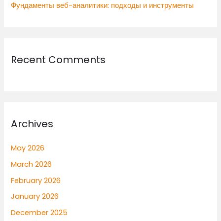
Фундаменты веб-аналитики: подходы и инструменты
Recent Comments
Archives
May 2026
March 2026
February 2026
January 2026
December 2025