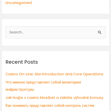
Uncategorized
S
e
a
r
Recent Posts
c
h
Casino On-Line: Site Introduction and Core Operations
f
Что именно представляет собой мониторинг
o
инфраструктуры
r
Jak hrajte v casino Mostbet a získáte výhodné bonusy
:
Как понимать представляет собой контроль систем