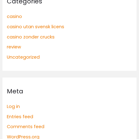
Categories
casino
casino utan svensk licens
casino zonder crucks
review
Uncategorized
Meta
Log in
Entries feed
Comments feed
WordPress.org