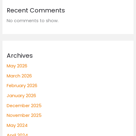
Recent Comments
No comments to show.
Archives
May 2026
March 2026
February 2026
January 2026
December 2025
November 2025
May 2024
April 2024