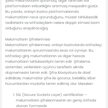
şəxsi məlumatlarını qorumaq, digər tərəfdən isə
platformaların etibarlılığını artırmaq məqsədini güdür.
Bu yazıda, onlayn kazino platformalarında
məlumatların necə qorunduğunu, müasir təhlükəsizlik
tədbirlərini və istifadəçilərin nələrə diqqət etməsi lazım
olduğunu araşdıracağıq.
Məlumatların Şifrələnməsi
Məlumatların şifrələnməsi, onlayn kazinolarda istifadəçi
məlumatlarının qorunmasında əsas rol oynayır. Bu,
istifadəçi giriş məlumatlarının və digər həssas
məlumatların təhlükəsizliyini təmin edir. Şifrələmə
sistemləri, verilənlərin üçüncü tərəflərin əlində
düşməməsini təmin edir. Şifrə klaviyatura ilə daxil
edildikdə, məlumatlar şifrə ilə qorunur, beləliklə, kiber
hücumlardan müdafiə təmin edilmiş olur. Məsələn:
SSL (Secure Sockets Layer) sertifikatları –
məlumatların şifrələnməsinin ən geniş istifadə
olunan formasıdır.