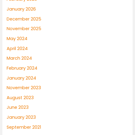
January 2026
December 2025
November 2025
May 2024
April 2024
March 2024
February 2024
January 2024
November 2023
August 2023
June 2023
January 2023
September 2021