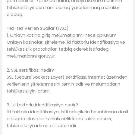
görməlidirlər. Yalnız bu halda, onlayn kazino mühitinin
təhlükəsizliyindən tam olaraq yararlanmaq mümkün
olacaq.
Tez-tez Verilən Suallar (FAQ)
1. Onlayn kazino giriş məlumatlarımı necə qoruyur?
Onlayn kazinolar, şifrələmə, iki faktorlu identifikasiya və
təhlükəsizlik protokolları tətbiq edərək istifadəçi
məlumatlarını qoruyur.
2. SSL sertifikası nədir?
SSL (Secure Sockets Layer) sertifikası, internet üzərindən
verilənlərin şifrələnməsini təmin edir və məlumatların
təhlükəsizliyini artırır.
3. İki faktorlu identifikasiya nədir?
İki faktorlu identifikasiya, istifadəçilərin hesablarına daxil
olduqda əlavə bir təhlükəsizlik kodu tələb edərək,
təhlükəsizliyi artıran bir sistemdir.