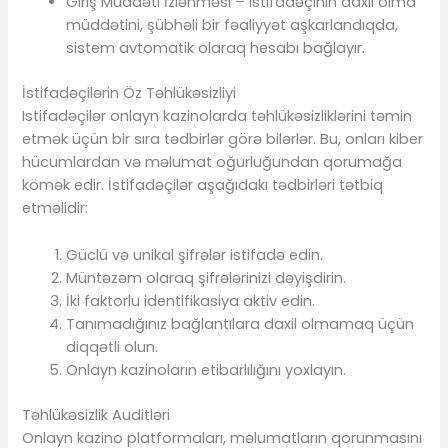
Giriş Müddəti İzlənməsi – istifadəçinin daxil olma
müddətini, şübhəli bir fəaliyyət aşkarlandıqda,
sistem avtomatik olaraq hesabı bağlayır.
İstifadəçilərin Öz Təhlükəsizliyi
Istifadəçilər onlayn kazinolarda təhlükəsizliklərini təmin
etmək üçün bir sıra tədbirlər görə bilərlər. Bu, onları kiber
hücumlardan və məlumat oğurluğundan qorumağa
kömək edir. İstifadəçilər aşağıdakı tədbirləri tətbiq
etməlidir:
Güclü və unikal şifrələr istifadə edin.
Müntəzəm olaraq şifrələrinizi dəyişdirin.
İki faktorlu identifikasiya aktiv edin.
Tanımadığınız bağlantılara daxil olmamaq üçün
diqqətli olun.
Onlayn kazinoların etibarlılığını yoxlayın.
Təhlükəsizlik Auditləri
Onlayn kazino platformaları, məlumatların qorunmasını