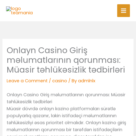
Skip
Mai
to
Men
content
Onlayn Casino Giriş
məlumatlarının qorunması:
Müasir təhlükəsizlik tədbirləri
Leave a Comment
/
casino
/ By
admlnlx
Onlayn Casino Giriş məlumatlarının qorunması: Müasir
təhlükəsizlik tədbirləri
Müasir dövrdə onlayn kazino platformaları sürətlə
populyarlıq qazanır, lakin istifadəçi məlumatlarının
təhlükəsizliyi əsas prioritet olmalıdır. Onlayn kazino giriş
məlumatlarının qorunması bir tərəfdən istifadəçilərin