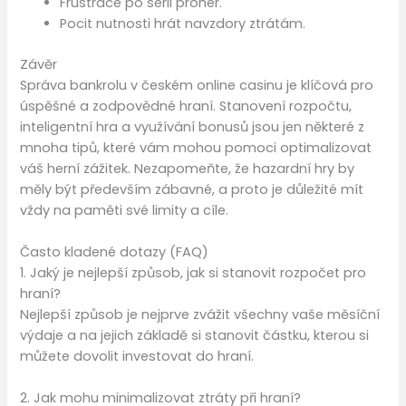
Frustrace po sérii proher.
Pocit nutnosti hrát navzdory ztrátám.
Závěr
Správa bankrolu v českém online casinu je klíčová pro
úspěšné a zodpovědné hraní. Stanovení rozpočtu,
inteligentní hra a využívání bonusů jsou jen některé z
mnoha tipů, které vám mohou pomoci optimalizovat
váš herní zážitek. Nezapomeňte, že hazardní hry by
měly být především zábavné, a proto je důležité mít
vždy na paměti své limity a cíle.
Často kladené dotazy (FAQ)
1. Jaký je nejlepší způsob, jak si stanovit rozpočet pro
hraní?
Nejlepší způsob je nejprve zvážit všechny vaše měsíční
výdaje a na jejich základě si stanovit částku, kterou si
můžete dovolit investovat do hraní.
2. Jak mohu minimalizovat ztráty při hraní?