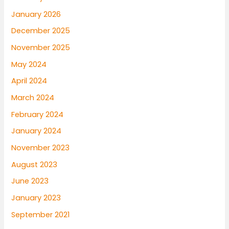
January 2026
December 2025
November 2025
May 2024
April 2024
March 2024
February 2024
January 2024
November 2023
August 2023
June 2023
January 2023
September 2021