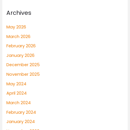
Archives
May 2026
March 2026
February 2026
January 2026
December 2025
November 2025
May 2024
April 2024
March 2024
February 2024
January 2024