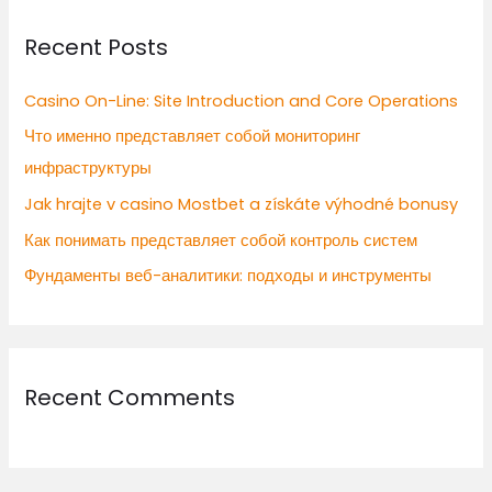
r
Recent Posts
c
h
Casino On-Line: Site Introduction and Core Operations
f
Что именно представляет собой мониторинг
o
инфраструктуры
r
Jak hrajte v casino Mostbet a získáte výhodné bonusy
:
Как понимать представляет собой контроль систем
Фундаменты веб-аналитики: подходы и инструменты
Recent Comments