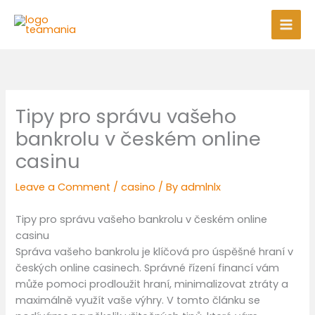
Skip
Mai
to
Men
content
Tipy pro správu vašeho
bankrolu v českém online
casinu
Leave a Comment
/
casino
/ By
admlnlx
Tipy pro správu vašeho bankrolu v českém online
casinu
Správa vašeho bankrolu je klíčová pro úspěšné hraní v
českých online casinech. Správné řízení financí vám
může pomoci prodloužit hraní, minimalizovat ztráty a
maximálně využít vaše výhry. V tomto článku se