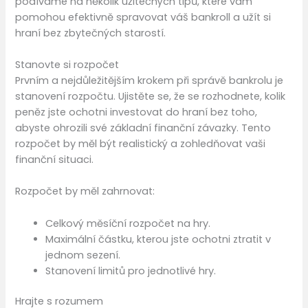
podíváme na několik užitečných tipů, které vám
pomohou efektivně spravovat váš bankroll a užít si
hraní bez zbytečných starostí.
Stanovte si rozpočet
Prvním a nejdůležitějším krokem při správě bankrolu je
stanovení rozpočtu. Ujistěte se, že se rozhodnete, kolik
peněz jste ochotni investovat do hraní bez toho,
abyste ohrozili své základní finanční závazky. Tento
rozpočet by měl být realistický a zohledňovat vaši
finanční situaci.
Rozpočet by měl zahrnovat:
Celkový měsíční rozpočet na hry.
Maximální částku, kterou jste ochotni ztratit v
jednom sezení.
Stanovení limitů pro jednotlivé hry.
Hrajte s rozumem