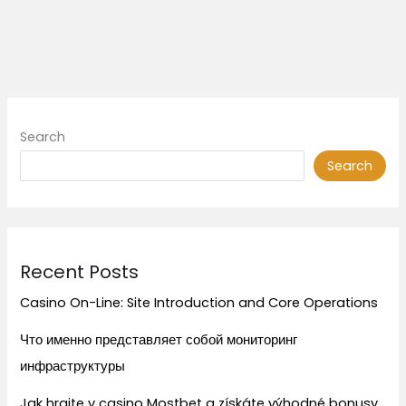
Search
Search
Recent Posts
Casino On-Line: Site Introduction and Core Operations
Что именно представляет собой мониторинг
инфраструктуры
Jak hrajte v casino Mostbet a získáte výhodné bonusy