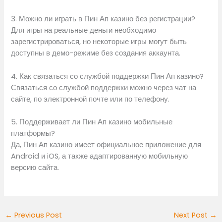
3. Можно ли играть в Пин Ап казино без регистрации?
Для игры на реальные деньги необходимо
зарегистрироваться, но некоторые игры могут быть
доступны в демо-режиме без создания аккаунта.
4. Как связаться со службой поддержки Пин Ап казино?
Связаться со службой поддержки можно через чат на
сайте, по электронной почте или по телефону.
5. Поддерживает ли Пин Ап казино мобильные
платформы?
Да, Пин Ап казино имеет официальное приложение для
Android и iOS, а также адаптированную мобильную
версию сайта.
←
Previous Post
Next Post
→