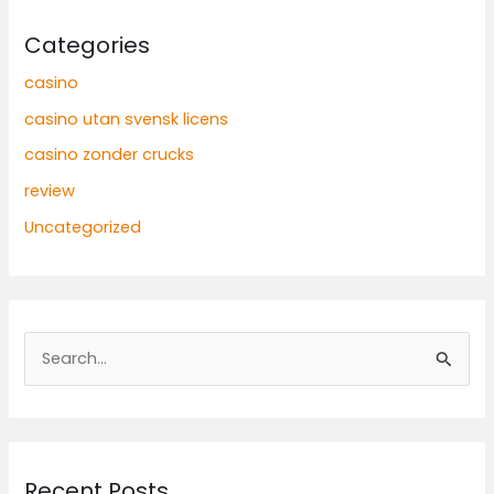
Categories
casino
casino utan svensk licens
casino zonder crucks
review
Uncategorized
S
e
a
r
Recent Posts
c