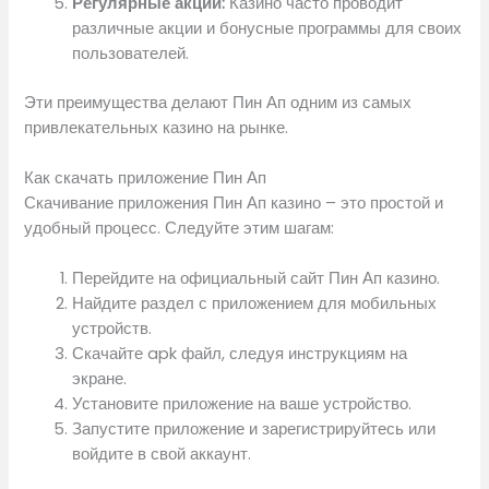
Регулярные акции:
Казино часто проводит
различные акции и бонусные программы для своих
пользователей.
Эти преимущества делают Пин Ап одним из самых
привлекательных казино на рынке.
Как скачать приложение Пин Ап
Скачивание приложения Пин Ап казино – это простой и
удобный процесс. Следуйте этим шагам:
Перейдите на официальный сайт Пин Ап казино.
Найдите раздел с приложением для мобильных
устройств.
Скачайте apk файл, следуя инструкциям на
экране.
Установите приложение на ваше устройство.
Запустите приложение и зарегистрируйтесь или
войдите в свой аккаунт.