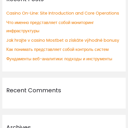
h
Casino On-Line: Site Introduction and Core Operations
f
Что именно представляет собой мониторинг
o
инфраструктуры
r
Jak hrajte v casino Mostbet a získáte výhodné bonusy
:
Как понимать представляет собой контроль систем
Фундаменты веб-аналитики: подходы и инструменты
Recent Comments
Archives