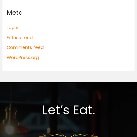
Meta
Log in
Entries feed
Comments feed
WordPress.org
Let’s Eat.