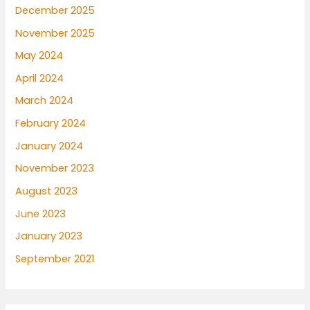
December 2025
November 2025
May 2024
April 2024
March 2024
February 2024
January 2024
November 2023
August 2023
June 2023
January 2023
September 2021