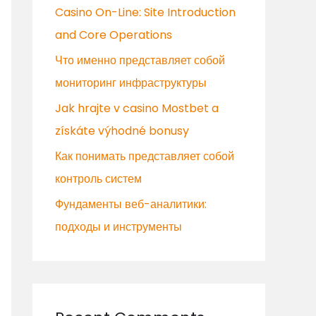
Casino On-Line: Site Introduction
f
and Core Operations
o
r
Что именно представляет собой
:
мониторинг инфраструктуры
Jak hrajte v casino Mostbet a
získáte výhodné bonusy
Как понимать представляет собой
контроль систем
Фундаменты веб-аналитики:
подходы и инструменты