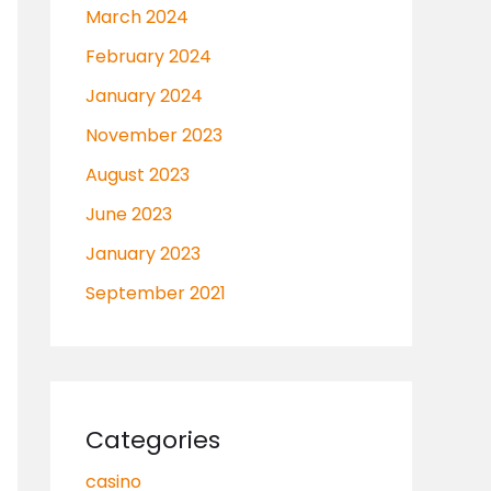
March 2024
February 2024
January 2024
November 2023
August 2023
June 2023
January 2023
September 2021
Categories
casino