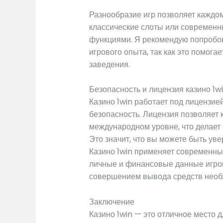
Разнообразие игр позволяет каждому
классические слоты или современ
функциями. Я рекомендую попробов
игрового опыта, так как это помога
заведения.
Безопасность и лицензия казино 1w
Казино 1win работает под лицензие
безопасность. Лицензия позволяет 
международном уровне, что делает 
Это значит, что вы можете быть уве
Казино 1win применяет современны
личные и финансовые данные игрок
совершением вывода средств необ
Заключение
Казино 1win — это отличное место д