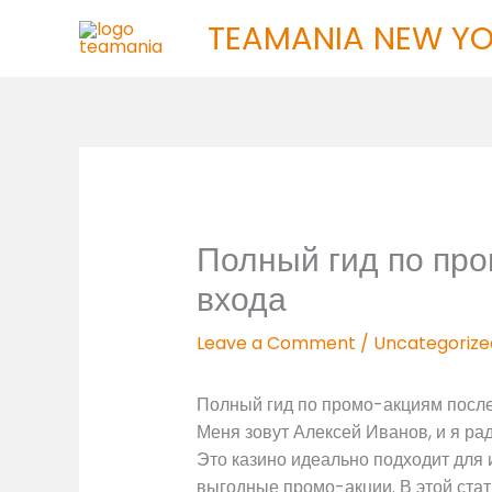
Skip
TEAMANIA NEW Y
to
content
Полный гид по про
входа
Leave a Comment
/
Uncategorize
Полный гид по промо-акциям после
Меня зовут Алексей Иванов, и я ра
Это казино идеально подходит для 
выгодные промо-акции. В этой стат