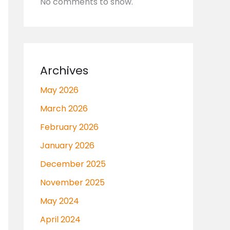
No comments to show.
Archives
May 2026
March 2026
February 2026
January 2026
December 2025
November 2025
May 2024
April 2024