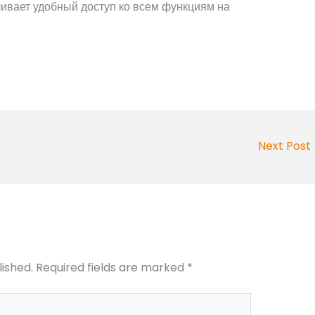
ивает удобный доступ ко всем функциям на
Next Post
lished.
Required fields are marked
*